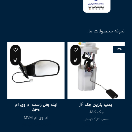
نمونه محصولات ما:
-14%
پمپ بنزین جک j4
اینه بغل راست ام وی ام
530
جک JAK
ام وی ام MVM
4,310,000
تومان
3,710,000
تومان
6,880,000
تومان