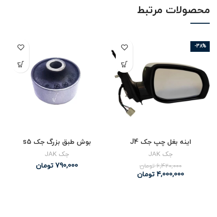
محصولات مرتبط
-38%
اینه بغل چپ جک J4
بوش طبق بزرگ جک s5
جک JAK
جک JAK
790,000
تومان
6,420,000
تومان
4,000,000
تومان