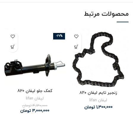
محصولات مرتبط
-27%
کمک جلو لیفان 820
زنجیر تایم لیفان ۸۲۰
لیفان lifan
لیفان lifan
4,130,000
تومان
1,300,000
تومان
3,000,000
تومان