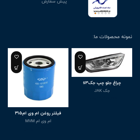
پیش سفارش
نمونه محصولات ما:
6%
چراغ جلو چپ جکs3
جک JAK
9,700,000
تومان
فیلتر روغن ام وی ام۳۱۵
ام وی ام MVM
1,940,000
تومان