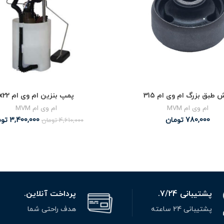
 طبق بزرگ ام وی ام 315
پمپ بنزین ام وی ام x22
ام وی ام MVM
ام وی ام MVM
780,000
تومان
3,400,000
توم
4,610,000
تومان
پشتیبانی 7/24.
پرداخت آنلاین.
پشتیبانی 24 ساعته
هدف راحتی شما