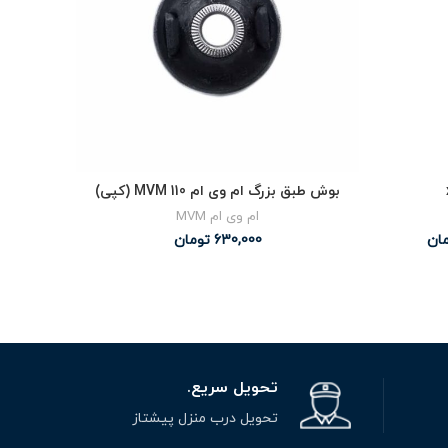
بوش طبق بزرگ ام وی ام MVM 110 (کپی)
ام وی ام MVM
ان
630,000
تومان
00
تحویل سریع.
تحویل درب منزل پیشتاز