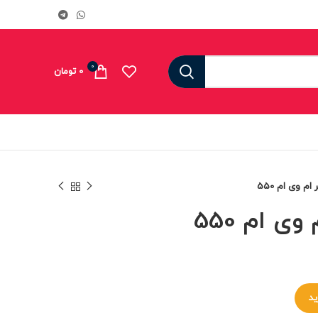
0
0
تومان
م وی ام 550
ی ام 550
ید