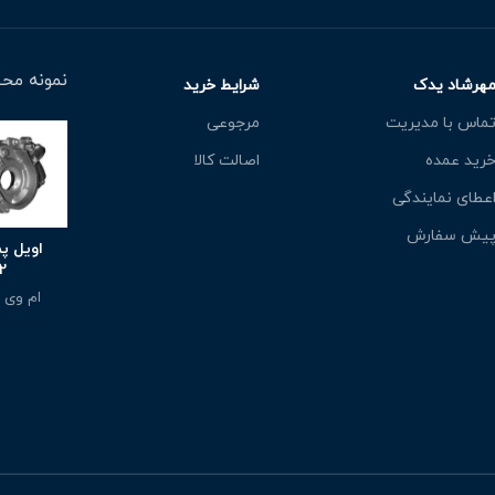
نمونه محص
هرشاد یدک
شرایط خرید
ماس با مدیریت
مرجوعی
رید عمده
اصالت کالا
عطای نمایندگی
یش سفارش
2
ام وی ام 
900,000