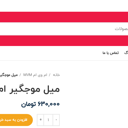
اگ
تماس با ما
خانه
ام وی ام MVM
میل موجگیر ا
میل موجگیر ام و
630,000
تومان
افزودن به سبد خر