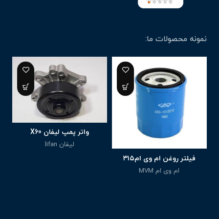
نمونه محصولات ما:
واتر پمپ لیفان X60
لیفان lifan
3,500,000
تومان
فیلتر روغن ام وی ام۳۱۵
ام وی ام MVM
1,940,000
تومان