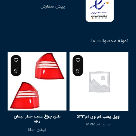
پیش سفارش
نمونه محصولات ما:
طلق چراغ عقب خطر لیفان
اویل پمپ ام وی امx33
۶۲۰
ام وی ام MVM
لیفان lifan
2,900,000
تومان