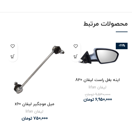
محصولات مرتبط
-27%
اینه بغل راست لیفان 820
لیفان lifan
9,530,000
تومان
6,950,000
تومان
میل موجگیر لیفان x60
لیفان lifan
750,000
تومان