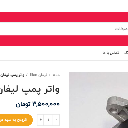
اگ
تماس با ما
خانه
لیفان lifan
واتر پمپ لیفان X60
واتر پمپ لیفان 60
3,500,000
تومان
افزودن به سبد خر