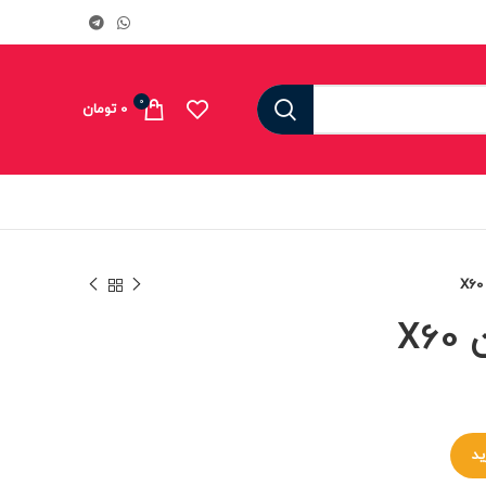
0
0
تومان
X
ید