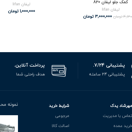
کمک جلو لیفان 820
لیفان lifan
لیفان lifan
1,000,000
تومان
3,000,000
تومان
4,130
تومان
پشتیبانی 7/24.
پرداخت آنلاین.
پشتیبانی 24 ساعته
هدف راحتی شما
نمونه محص
هرشاد یدک
شرایط خرید
ماس با مدیریت
مرجوعی
رید عمده
اصالت کالا