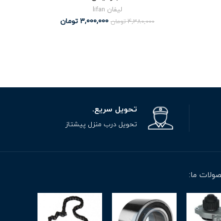
لیفان lifan
3,000,000
تومان
4,380,000
تومان
تحویل سریع.
تحویل درب منزل پیشتاز
ولات ما: