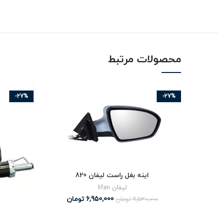
محصولات مرتبط
-27%
-27%
اینه بغل راست لیفان 820
لیفان lifan
6,950,000
تومان
9,530,000
تومان