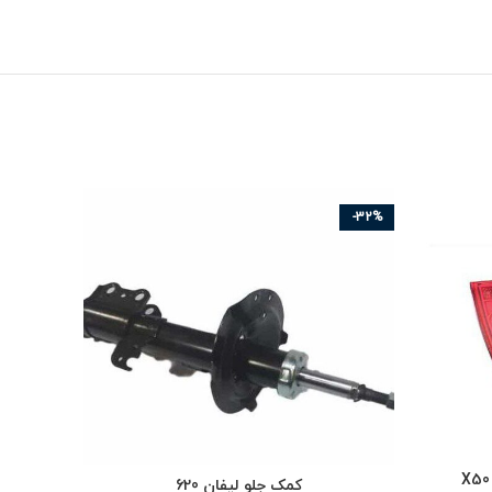
-32%
کمک جلو لیفان 620