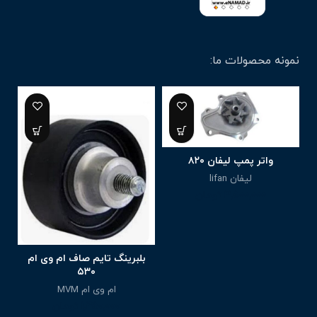
نمونه محصولات ما:
واتر پمپ لیفان ۸۲۰
لیفان lifan
3,500,000
تومان
بلبرینگ تایم صاف ام وی ام
۵۳۰
ام وی ام MVM
1,450,000
تومان