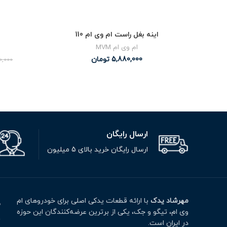
اینه بغل راست ام وی ام 110
ام وی ام MVM
5,880,000
تومان
0,000
ارسال رایگان
ارسال رایگان خرید بالای 5 میلیون
مهرشاد یدک
با ارائه قطعات یدکی اصلی برای خودروهای ام
م
وی ام، تیگو و جک، یکی از برترین عرضه‌کنندگان این حوزه
ت
در ایران است.