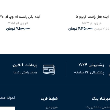
اینه بغل راست آریزو 5
اینه بغل راست ام وی ام x33s
ام وی ام MVM
ام وی ام MVM
4,350,000
تومان
7,180,000
تومان
7,55
تومان
پشتیبانی 7/24.
پرداخت آنلاین.
پشتیبانی 24 ساعته
هدف راحتی شما
نمونه محص
هرشاد یدک
شرایط خرید
ماس با مدیریت
مرجوعی