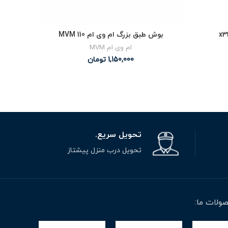
بوش طبق بزرگ ام وی ام MVM 110
ام وی ام MVM
1,150,000
تومان
00
تحویل سریع.
تحویل درب منزل پیشتاز
ولات ما: