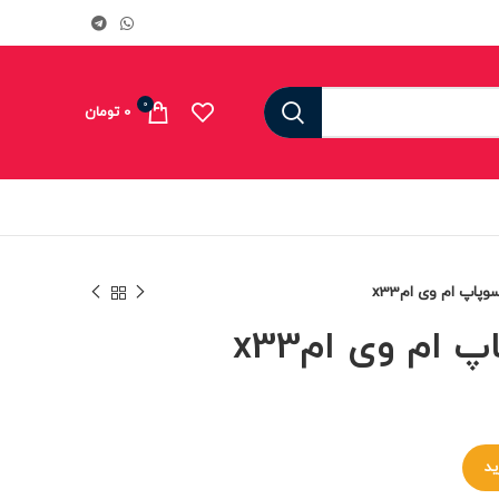
0
0
تومان
پاپ ام وی امx33
ام وی امx33
ید