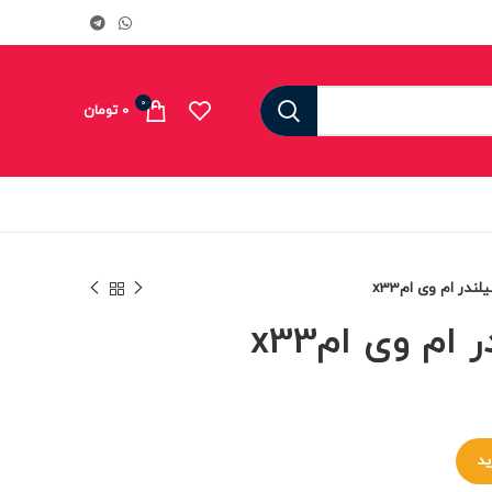
0
0
تومان
در ام وی امx33
ام وی امx33
ید