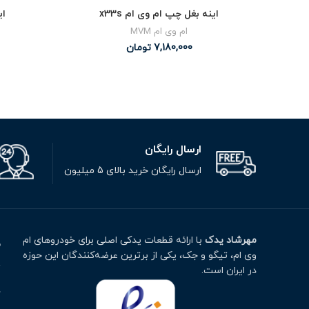
اینه بغل چپ ام وی ام x33s
ای
ام وی ام MVM
7,180,000
تومان
ارسال رایگان
ارسال رایگان خرید بالای 5 میلیون
مهرشاد یدک
با ارائه قطعات یدکی اصلی برای خودروهای ام
م
وی ام، تیگو و جک، یکی از برترین عرضه‌کنندگان این حوزه
ت
در ایران است.
خ