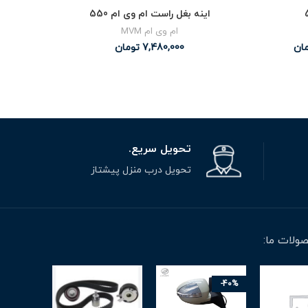
اینه بغل راست ام وی ام 550
ام وی ام MVM
ان
7,480,000
تومان
تحویل سریع.
تحویل درب منزل پیشتاز
ولات ما:
-27%
-40%