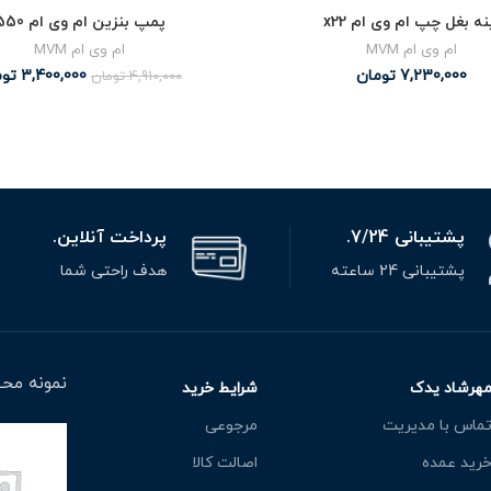
نه بغل چپ ام وی ام x22
پمپ بنزین ام وی ام 550
ام وی ام MVM
ام وی ام MVM
7,230,000
تومان
3,400,000
توم
4,910,000
تومان
پشتیبانی 7/24.
پرداخت آنلاین.
پشتیبانی 24 ساعته
هدف راحتی شما
نمونه محص
هرشاد یدک
شرایط خرید
ماس با مدیریت
مرجوعی
رید عمده
اصالت کالا