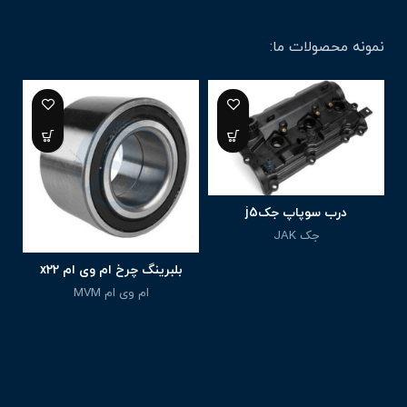
نمونه محصولات ما:
درب سوپاپ جکj5
جک JAK
4,400,000
تومان
بلبرینگ چرخ ام وی ام x22
ام وی ام MVM
2,350,000
تومان