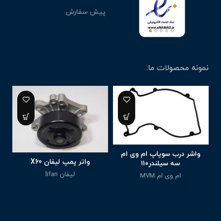
پیش سفارش
نمونه محصولات ما:
واشر درب سوپاپ ام وی ام
واتر پمپ لیفان X60
سه سیلندر۱۱۰
لیفان lifan
ام وی ام MVM
3,500,000
تومان
1,100,000
تومان