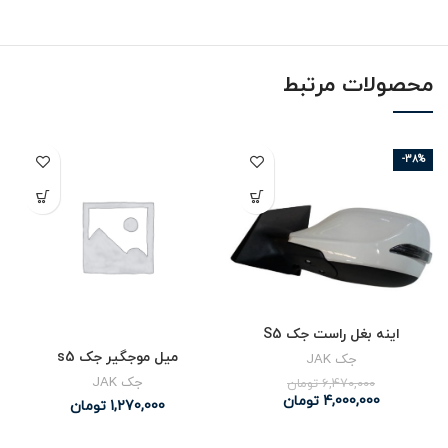
محصولات مرتبط
-38%
اینه بغل راست جک S5
میل موجگیر جک s5
جک JAK
جک JAK
6,470,000
تومان
4,000,000
تومان
1,270,000
تومان