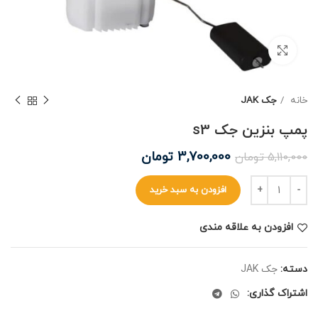
برای بزرگنمایی کلیک کنید
خانه
جک JAK
پمپ بنزین جک s3
3,700,000
تومان
5,110,000
تومان
افزودن به سبد خرید
افزودن به علاقه مندی
دسته:
جک JAK
اشتراک گذاری: