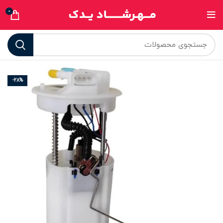
0
-28%