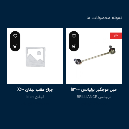
نمونه محصولات ما:
داغ
6%
میل موجگیر برلیانس h300
چراغ عقب لیفان X60
برلیانس BRILLIANCE
لیفان lifan
790,000
تومان
6,700,000
تومان