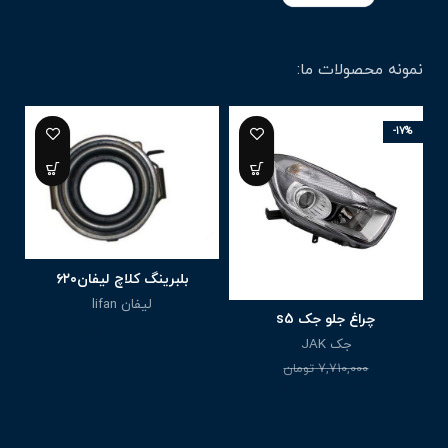
نمونه محصولات ما:
-17%
بلبرینگ کلاچ لیفان۶۲۰
لیفان lifan
چراغ جلو جک s5
1,570,000
تومان
جک JAK
7,710,000
تومان
6,400,000
تومان