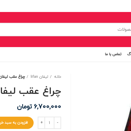
اگ
تماس با ما
خانه
لیفان lifan
چراغ عقب لیفان 60
چراغ عقب لیفان 0
6,700,000
تومان
افزودن به سبد خر