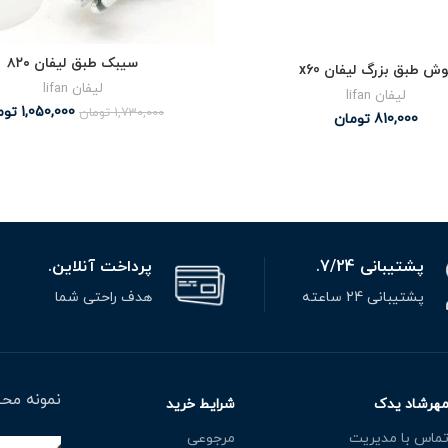
سیبک طبق لیفان ۸۲۰
وش طبق بزرگ لیفان x60
لیفان lifan
لیفان lifan
1,050,000
توم
1,730,000
تومان
810,000
تومان
پشتیبانی 7/24.
پرداخت آنلاین.
پشتیبانی 24 ساعته
هدف راحتی شما
نمونه محص
هرشاد یدک
شرایط خرید
ماس با مدیریت
مرجوعی