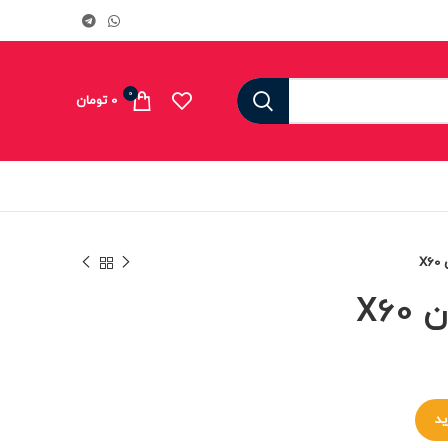
0
0
تومان
X
X6
ید