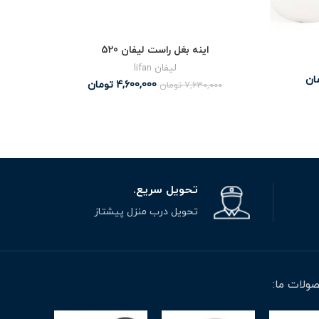
اینه بغل راست لیفان 520
لیفان lifan
ان
4,600,000
تومان
7,630,000
تومان
تحویل سریع.
تحویل درب منزل پیشتاز
ولات ما: