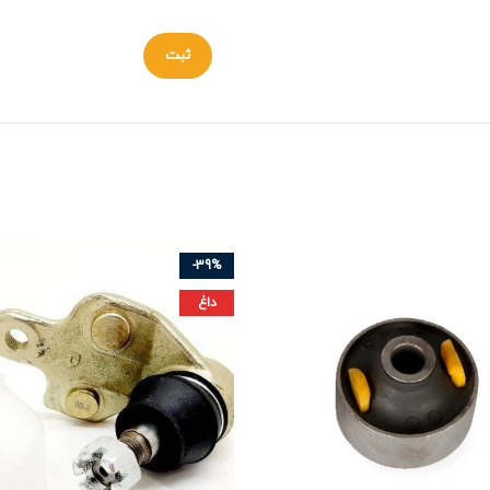
-39%
داغ