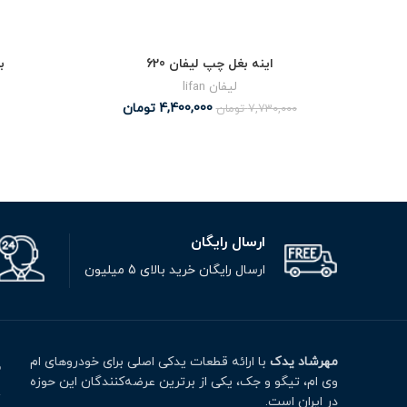
اینه بغل چپ لیفان 620
ب
لیفان lifan
4,400,000
تومان
7,730,000
تومان
ارسال رایگان
ارسال رایگان خرید بالای 5 میلیون
مهرشاد یدک
با ارائه قطعات یدکی اصلی برای خودروهای ام
م
وی ام، تیگو و جک، یکی از برترین عرضه‌کنندگان این حوزه
ت
در ایران است.